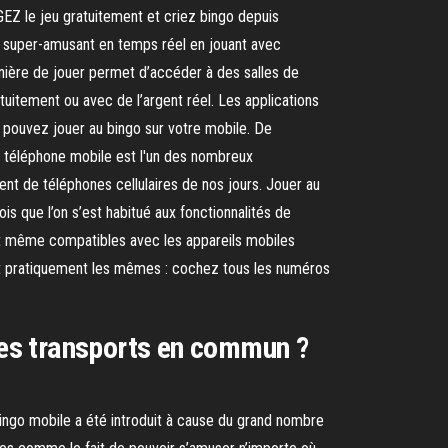
EZ le jeu gratuitement et criez bingo depuis
go super-amusant en temps réel en jouant avec
nière de jouer permet d’accéder à des salles de
tuitement ou avec de l’argent réel. Les applications
s pouvez jouer au bingo sur votre mobile. De
n téléphone mobile est l'un des nombreux
nt de téléphones cellulaires de nos jours. Jouer au
 que l’on s’est habitué aux fonctionnalités de
sont même compatibles avec les appareils mobiles
sont pratiquement les mêmes : cochez tous les numéros
 les transports en commun ?
bingo mobile a été introduit à cause du grand nombre