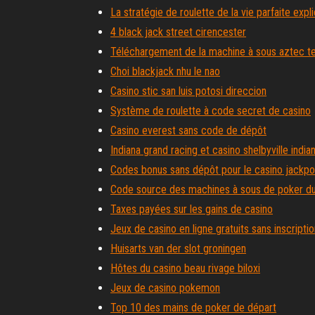
La stratégie de roulette de la vie parfaite expl
4 black jack street cirencester
Téléchargement de la machine à sous aztec t
Choi blackjack nhu le nao
Casino stic san luis potosi direccion
Système de roulette à code secret de casino
Casino everest sans code de dépôt
Indiana grand racing et casino shelbyville india
Codes bonus sans dépôt pour le casino jackpot
Code source des machines à sous de poker d
Taxes payées sur les gains de casino
Jeux de casino en ligne gratuits sans inscripti
Huisarts van der slot groningen
Hôtes du casino beau rivage biloxi
Jeux de casino pokemon
Top 10 des mains de poker de départ