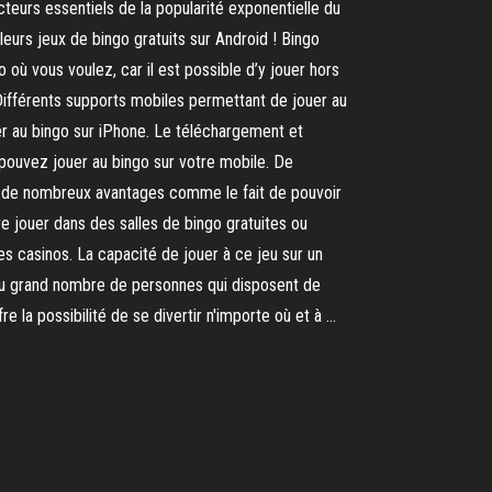
eurs essentiels de la popularité exponentielle du
eurs jeux de bingo gratuits sur Android ! Bingo
où vous voulez, car il est possible d’y jouer hors
férents supports mobiles permettant de jouer au
er au bingo sur iPhone. Le téléchargement et
 pouvez jouer au bingo sur votre mobile. De
te de nombreux avantages comme le fait de pouvoir
tre jouer dans des salles de bingo gratuites ou
es casinos. La capacité de jouer à ce jeu sur un
 du grand nombre de personnes qui disposent de
 la possibilité de se divertir n'importe où et à …