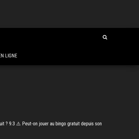
EN LIGNE
uit ? 9.3 ⚠️ Peut-on jouer au bingo gratuit depuis son