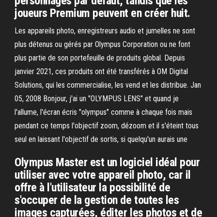
personnages par défaut, tandis que les
joueurs Premium peuvent en créer huit.
Les appareils photo, enregistreurs audio et jumelles ne sont
plus détenus ou gérés par Olympus Corporation ou ne font
plus partie de son portefeuille de produits global. Depuis
janvier 2021, ces produits ont été transférés à OM Digital
Solutions, qui les commercialise, les vend et les distribue. Jan
05, 2008 Bonjour, j'ai un "OLYMPUS LENS" et quand je
l'allume, l'écran écris "olympus" comme à chaque fois mais
pendant ce temps l'objectif zoom, dézoom et il s'éteint tous
seul en laissant l'objectif de sortis, si quelqu'un aurais une
Olympus Master est un logiciel idéal pour
utiliser avec votre appareil photo, car il
offre à l'utilisateur la possibilité de
s'occuper de la gestion de toutes les
images capturées, éditer les photos et de