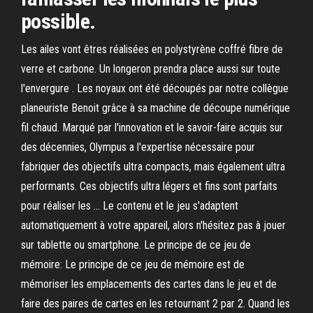
possible.
Les ailes vont êtres réalisées en polystyrène coffré fibre de
verre et carbone. Un longeron prendra place aussi sur toute
l'envergure . Les noyaux ont été découpés par notre collègue
planeuriste Benoit grâce à sa machine de découpe numérique
fil chaud. Marqué par l'innovation et le savoir-faire acquis sur
des décennies, Olympus a l'expertise nécessaire pour
fabriquer des objectifs ultra compacts, mais également ultra
performants. Ces objectifs ultra légers et fins sont parfaits
pour réaliser les … Le contenu et le jeu s'adaptent
automatiquement à votre appareil, alors n'hésitez pas à jouer
sur tablette ou smartphone. Le principe de ce jeu de
mémoire: Le principe de ce jeu de mémoire est de
mémoriser les emplacements des cartes dans le jeu et de
faire des paires de cartes en les retournant 2 par 2. Quand les