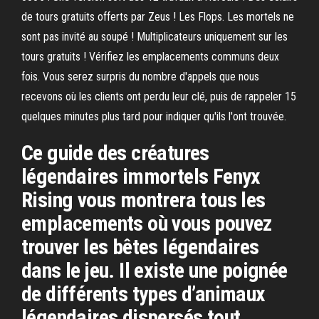
de tours gratuits offerts par Zeus ! Les Flops. Les mortels ne
sont pas invité au soupé ! Multiplicateurs uniquement sur les
tours gratuits ! Vérifiez les emplacements communs deux
fois. Vous serez surpris du nombre d'appels que nous
recevons où les clients ont perdu leur clé, puis de rappeler 15
quelques minutes plus tard pour indiquer qu'ils l'ont trouvée.
Ce guide des créatures
légendaires immortels Fenyx
Rising vous montrera tous les
emplacements où vous pouvez
trouver les bêtes légendaires
dans le jeu. Il existe une poignée
de différents types d’animaux
légendaires dispersés tout