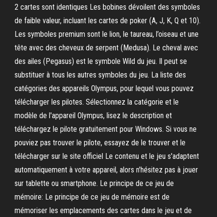
2 cartes sont identiques Les bobines dévoilent des symboles
de faible valeur, incluant les cartes de poker (A, J, K, Q et 10).
Les symboles premium sont le lion, le taureau, l’oiseau et une
tête avec des cheveux de serpent (Medusa). Le cheval avec
des ailes (Pegasus) est le symbole Wild du jeu. Il peut se
substituer à tous les autres symboles du jeu. La liste des
catégories des appareils Olympus, pour lequel vous pouvez
télécharger les pilotes. Sélectionnez la catégorie et le
modèle de l'appareil Olympus, lisez le description et
téléchargez le pilote gratuitement pour Windows. Si vous ne
pouviez pas trouver le pilote, essayez de le trouver et le
télécharger sur le site officiel Le contenu et le jeu s'adaptent
automatiquement à votre appareil, alors n'hésitez pas à jouer
sur tablette ou smartphone. Le principe de ce jeu de
mémoire: Le principe de ce jeu de mémoire est de
mémoriser les emplacements des cartes dans le jeu et de