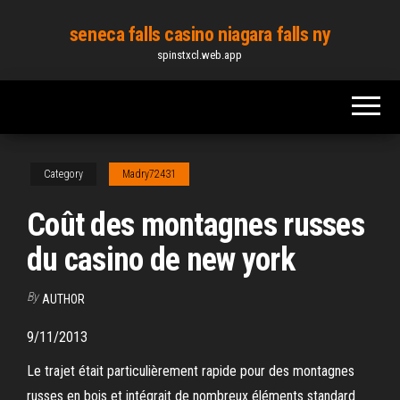
Skip
seneca falls casino niagara falls ny
to
spinstxcl.web.app
the
content
Category
Madry72431
Coût des montagnes russes
du casino de new york
By
AUTHOR
9/11/2013
Le trajet était particulièrement rapide pour des montagnes
russes en bois et intégrait de nombreux éléments standard