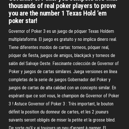
thousands of real poker players to prove
you are the number 1 Texas Hold ’em
poker star!
Governor of Poker 3 es un juego de póquer Texas Holdem
multiplataforma. El juego es gratuito y no implica dinero real.
Tiene diferentes modos de cartas: torneos, póquer real,
póquer de fiesta, juegos de amigos, blackjack y torneos de
salón del Salvaje Oeste. Fascinante colección de Governor of
Poker y juegos de cartas similares. Juega versiones en línea
completas de la serie de juegos Gobernador del Poker y
juegos de cartas de alta calidad con un concepto similar. En
espérant que ce soit vous, le champion de Governor of Poker
3 ! Astuce Governor of Poker 3 : Très important, le bouton
définit la position du donneur de cartes, et les 2 joueurs
suivants seront obligés de miser la petite et la grosse blind.
De sorte qu’il y ai toujours un peu d’argent à gagner. El