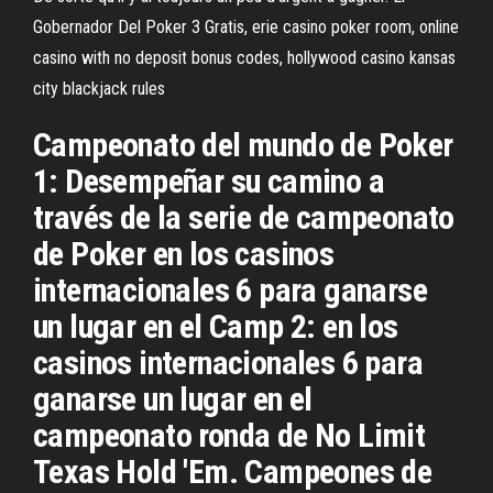
Gobernador Del Poker 3 Gratis, erie casino poker room, online
casino with no deposit bonus codes, hollywood casino kansas
city blackjack rules
Campeonato del mundo de Poker
1: Desempeñar su camino a
través de la serie de campeonato
de Poker en los casinos
internacionales 6 para ganarse
un lugar en el Camp 2: en los
casinos internacionales 6 para
ganarse un lugar en el
campeonato ronda de No Limit
Texas Hold 'Em. Campeones de