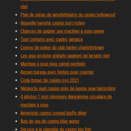
réel
Plan de siège de lamphithéâtre du casino hollywood
Nouvelle navette casino port richey
Chances de gagner une machine à sous penny
Tout compris avec casino jamaica
Course de poker du club harley charlottetown
Les jeux en ligne gratuits gagnent de largent réel
Machine à sous king camel pachislo
Ancien bureau avec fentes pour courrier
Code bonus de casino ovo 2021
Nimporte quel casino près de keene new hampshire
4 photos 1 mot réponses diagramme circulaire de
machine à sous
Ameristar casino conseil bluffs dîner
Âge de jeu de casino blue water
Service à la clientèle du casino big fish