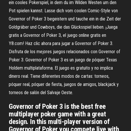
ein cooles Pokerspiel, in dem du im Wilden Westen um den
Pot spielen kannst. Lasse dich vom coolen Comic-Style von
Governor of Poker 3 begeistern und tauche ein in die Zeit der
Goldgräber und Cowboys, die das Glücksspiel lieben. ¡Juega
gratis a Governor of Poker 3, el juego online gratis en
Y8.com! Haz clic ahora para jugar a Governor of Poker 3.
Disfruta de los mejores juegos relacionados con Governor of
Poker 3. Governor of Poker 3 es un juego de póquer Texas
Holdem multiplataforma. El juego es gratuito y no implica
dinero real. Tiene diferentes modos de cartas: torneos,
póquer real, póquer de fiesta, juegos de amigos, blackjack y
torneos de salón del Salvaje Oeste.
Governor of Poker 3 is the best free
multiplayer poker game with a great
design. In this multi-player version of
Governor of Poker you compete live with