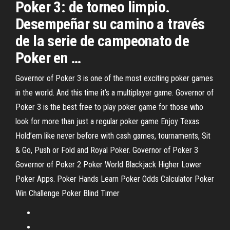
Poker 3: de torneo limpio.
Desempeñar su camino a través
de la serie de campeonato de
Poker en …
Governor of Poker 3 is one of the most exciting poker games
in the world. And this time it’s a multiplayer game. Governor of
Poker 3 is the best free to play poker game for those who
look for more than just a regular poker game Enjoy Texas
Hold’em like never before with cash games, tournaments, Sit
& Go, Push or Fold and Royal Poker. Governor of Poker 3
Governor of Poker 2 Poker World Blackjack Higher Lower
Poker Apps. Poker Hands Learn Poker Odds Calculator Poker
Win Challenge Poker Blind Timer