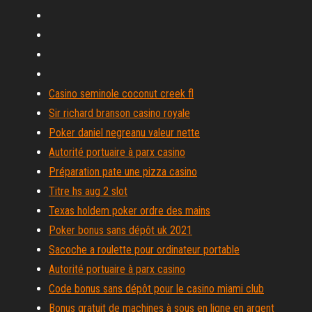
Casino seminole coconut creek fl
Sir richard branson casino royale
Poker daniel negreanu valeur nette
Autorité portuaire à parx casino
Préparation pate une pizza casino
Titre hs aug 2 slot
Texas holdem poker ordre des mains
Poker bonus sans dépôt uk 2021
Sacoche a roulette pour ordinateur portable
Autorité portuaire à parx casino
Code bonus sans dépôt pour le casino miami club
Bonus gratuit de machines à sous en ligne en argent