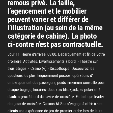
remous privé. La taille,
l’agencement et le mobilier
peuvent varier et différer de
l’illustration (au sein de la même
catégorie de cabine). La photo
ci-contre n'est pas contractuelle.
Jour 11. Heure d'arrivée: 08:00. Débarquement et fin de votre
croisière. Activités. Divertissements à bord. • Théâtre sur
trois étages. • Casino (€) • Discothèque. Découvrez les
questions les plus fréquemment posées: opérations d'
embarquement des passagers, poids maximum conseillé pour
chaque bagage, horaires. Jouez au blackjack, au poker et à
d'autres jeux à bord du navire de croisière. En tant que leader
des jeux de croisière, Casinos At Sea s'engage à offrir à ses
clients une expérience de jeu de premier ordre lors de leurs