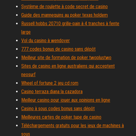
Système de roulette à code secret de casino
Guide des mannequins au poker texas holdem
Russell hobbs 20710 grille-pain à 4 tranches à fente
large
Vol du casino à wendover
777 codes bonus de casino sans dépôt
Meilleur site de formation de poker twoplustwo
Sites de casino en ligne australiens qui acceptent
neosurf
Wheel of fortune 2 jeu cd rom
Casino terraza diana la cazadora
Meilleur casino pour jouer aux opinions en ligne
Casino à sous codes bonus sans dépôt
Meilleures cartes de poker tupe de casino
Téléchargements gratuits pour les jeux de machines à
sous