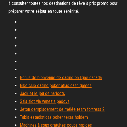
à consulter toutes nos destinations de rêve à prix promo pour
préparer votre séjour en toute sérénité.
Bonus de bienvenue de casino en ligne canada
Bike club casino poker atlas cash games
Jack et le jeu de haricots
Sala slot via venezia padova
Jeton demplacement de mêlée team fortress 2
Tabla estadisticas poker texas holdem
Machines à sous gratuites coups rapides