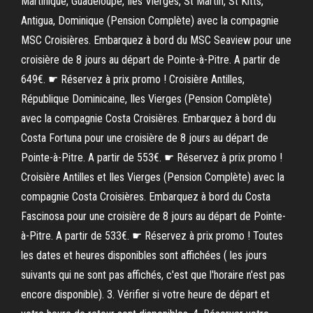
Martinique, Guadeloupe, Iles Vierges, St Martin, St Kitts,
Antigua, Dominique (Pension Complète) avec la compagnie
MSC Croisières. Embarquez à bord du MSC Seaview pour une
croisière de 8 jours au départ de Pointe-à-Pitre. A partir de
649€. ☛ Réservez à prix promo ! Croisière Antilles,
République Dominicaine, Iles Vierges (Pension Complète)
avec la compagnie Costa Croisières. Embarquez à bord du
Costa Fortuna pour une croisière de 8 jours au départ de
Pointe-à-Pitre. A partir de 553€. ☛ Réservez à prix promo !
Croisière Antilles et Iles Vierges (Pension Complète) avec la
compagnie Costa Croisières. Embarquez à bord du Costa
Fascinosa pour une croisière de 8 jours au départ de Pointe-
à-Pitre. A partir de 533€. ☛ Réservez à prix promo ! Toutes
les dates et heures disponibles sont affichées ( les jours
suivants qui ne sont pas affichés, c'est que l'horaire n'est pas
encore disponible). 3. Vérifier si votre heure de départ et