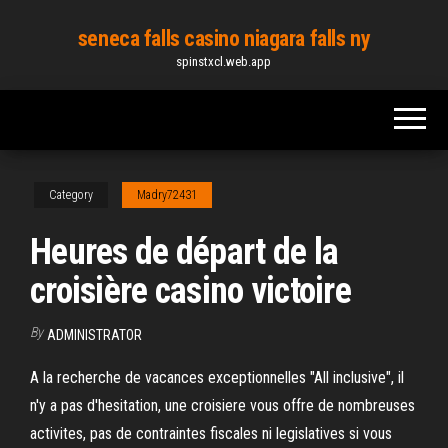
Skip
seneca falls casino niagara falls ny
to
spinstxcl.web.app
the
content
Category
Madry72431
Heures de départ de la
croisière casino victoire
By
ADMINISTRATOR
A la recherche de vacances exceptionnelles "All inclusive", il
n'y a pas d'hesitation, une croisiere vous offre de nombreuses
activites, pas de contraintes fiscales ni legislatives si vous