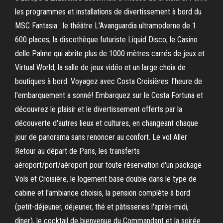
les programmes et installations de divertissement à bord du
MSC Fantasia : le théâtre L'Avanguardia ultramoderne de 1
600 places, la discothèque futuriste Liquid Disco, le Casino
delle Palme qui abrite plus de 1000 mètres carrés de jeux et
Virtual World, la salle de jeux vidéo et un large choix de
boutiques à bord. Voyagez avec Costa Croisières: l'heure de
l'embarquement a sonné! Embarquez sur le Costa Fortuna et
découvrez le plaisir et le divertissement offerts par la
découverte d'autres lieux et cultures, en changeant chaque
jour de panorama sans renoncer au confort. Le vol Aller
Retour au départ de Paris, les transferts
aéroport/port/aéroport pour toute réservation d'un package
Vols et Croisière, le logement base double dans le type de
cabine et l'ambiance choisis, la pension complète à bord
(petit-déjeuner, déjeuner, thé et pâtisseries l'après-midi,
dîner), le cocktail de bienvenue du Commandant et la soirée