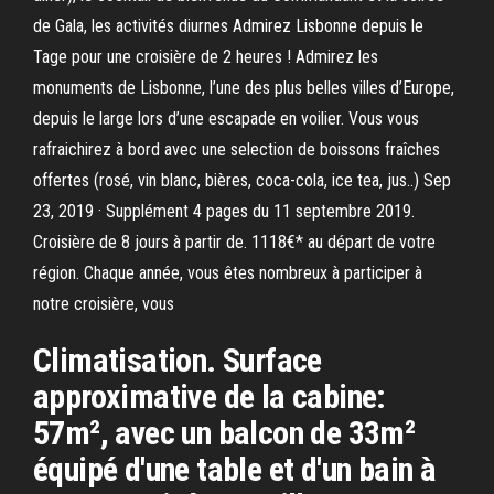
de Gala, les activités diurnes Admirez Lisbonne depuis le
Tage pour une croisière de 2 heures ! Admirez les
monuments de Lisbonne, l’une des plus belles villes d’Europe,
depuis le large lors d’une escapade en voilier. Vous vous
rafraichirez à bord avec une selection de boissons fraîches
offertes (rosé, vin blanc, bières, coca-cola, ice tea, jus..) Sep
23, 2019 · Supplément 4 pages du 11 septembre 2019.
Croisière de 8 jours à partir de. 1118€* au départ de votre
région. Chaque année, vous êtes nombreux à participer à
notre croisière, vous
Climatisation. Surface
approximative de la cabine:
57m², avec un balcon de 33m²
équipé d'une table et d'un bain à