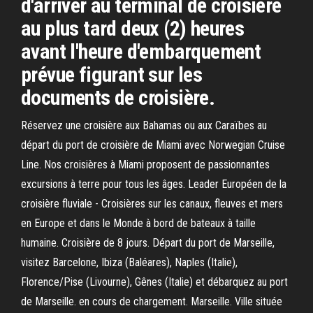
d'arriver au terminal de croisière
au plus tard deux (2) heures
avant l'heure d'embarquement
prévue figurant sur les
documents de croisière.
Réservez une croisière aux Bahamas ou aux Caraïbes au
départ du port de croisière de Miami avec Norwegian Cruise
Line. Nos croisières à Miami proposent de passionnantes
excursions à terre pour tous les âges. Leader Européen de la
croisière fluviale - Croisières sur les canaux, fleuves et mers
en Europe et dans le Monde à bord de bateaux à taille
humaine. Croisière de 8 jours. Départ du port de Marseille,
visitez Barcelone, Ibiza (Baléares), Naples (Italie),
Florence/Pise (Livourne), Gênes (Italie) et débarquez au port
de Marseille. en cours de chargement. Marseille. Ville située