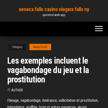
Skip
seneca falls casino niagara falls ny
to
spinstxcl.web.app
the
content
Category
Madry72431
Les exemples incluent le
vagabondage du jeu et la
prostitution
By
AUTHOR
Flanage, vagabondage, itinérance, sollicitation et prostitution,
intimidation, graffitis, bruit et autres nuisances, alcool