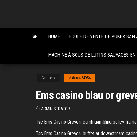
Skip
to
the
content
HOME
ÉCOLE DE VENTE DE POKER SAN 
MACHINE À SOUS DE LUTINS SAUVAGES EN 
Category
Muldrew64954
Ems casino blau or grev
By
ADMINISTRATOR
Tsc Ems Casino Greven, camh gambling policy framewor
Tsc Ems Casino Greven, buffet at downstream casino,