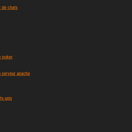
x de chats
e poker
u serveur apache
ts-unis