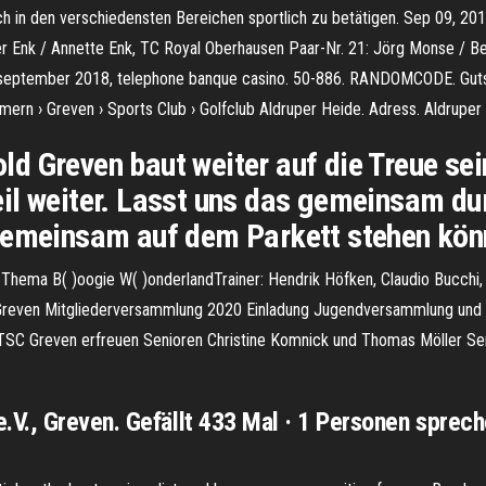
ich in den verschiedensten Bereichen sportlich zu betätigen. Sep 09, 2
r Enk / Annette Enk, TC Royal Oberhausen Paar-Nr. 21: Jörg Monse / B
ist september 2018, telephone banque casino. 50-886. RANDOMCODE. Guts.
rn › Greven › Sports Club › Golfclub Aldruper Heide. Adress. Aldruper
d Greven baut weiter auf die Treue sei
il weiter. Lasst uns das gemeinsam du
 gemeinsam auf dem Parkett stehen kön
 Thema B( )oogie W( )onderlandTrainer: Hendrik Höfken, Claudio Bucchi
Greven Mitgliederversammlung 2020 Einladung Jugendversammlung und
TSC Greven erfreuen Senioren Christine Komnick und Thomas Möller Sen
V., Greven. Gefällt 433 Mal · 1 Personen spreche