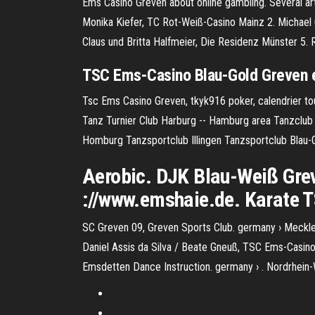
Ems Casino Greven about online gambling. Several arti
Monika Kiefer, TC Rot-Weiß-Casino Mainz 2. Michael
Claus und Britta Halfmeier, Die Residenz Münster 5
TSC Ems-Casino Blau-Gold Greven e.V
Tsc Ems Casino Greven, tkyk916 poker, calendrier to
Tanz Turnier Club Harburg -- Hamburg area Tanzclub
Homburg Tanzsportclub Illingen Tanzsportclub Blau-G
Aerobic. DJK Blau-Weiß Grev
://www.emshaie.de. Karate T
SC Greven 09, Greven Sports Club. germany › Meckle
Daniel Assis da Silva / Beate Gneuß, TSC Ems-Casino
Emsdetten Dance Instruction. germany › . Nordrhein-