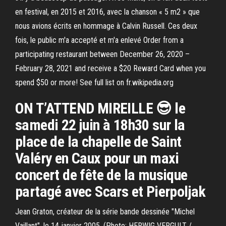
en festival, en 2015 et 2016, avec la chanson « 5 m2 » que
nous avions écrits en hommage à Calvin Russell. Ces deux
fois, le public m'a accepté et m'a enlevé Order from a
participating restaurant between December 26, 2020 –
February 28, 2021 and receive a $20 Reward Card when you
spend $50 or more! See full list on fr.wikipedia.org
ON T’ATTEND MIREILLE 😎 le
samedi 22 juin à 18h30 sur la
place de la chapelle de Saint
Valéry en Caux pour un maxi
concert de fête de la musique
partagé avec Scars et Pierpoljak
Jean Graton, créateur de la série bande dessinée "Michel
Vaillant", le 14 janvier 2005. (Photo: HERWIG VERGULT /