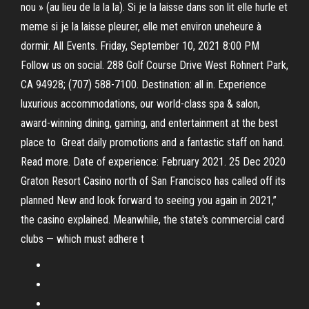
nou » (au lieu de la la la). Si je la laisse dans son lit elle hurle et
meme si je la laisse pleurer, elle met environ uneheure à
dormir. All Events. Friday, September 10, 2021 8:00 PM
Follow us on social. 288 Golf Course Drive West Rohnert Park,
CA 94928; (707) 588-7100. Destination: all in. Experience
luxurious accommodations, our world-class spa & salon,
award-winning dining, gaming, and entertainment at the best
place to Great daily promotions and a fantastic staff on hand.
Read more. Date of experience: February 2021. 25 Dec 2020
Graton Resort Casino north of San Francisco has called off its
planned New and look forward to seeing you again in 2021,”
the casino explained. Meanwhile, the state's commercial card
clubs — which must adhere t