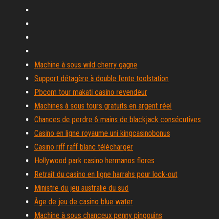
Machine à sous wild cherry gagne
Support détagère à double fente toolstation
Pbcom tour makati casino revendeur
Machines à sous tours gratuits en argent réel
Chances de perdre 6 mains de blackjack consécutives
Casino en ligne royaume uni kingcasinobonus
Casino riff raff blanc télécharger
Hollywood park casino hermanos flores
Retrait du casino en ligne harrahs pour lock-out
Ministre du jeu australie du sud
Âge de jeu de casino blue water
Machine à sous chanceux penny pingouins