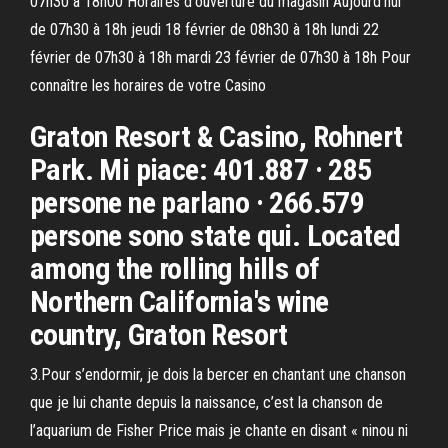
07h30 à 18h00 Horaires d'ouverture du magasin Aujourd'hui
de 07h30 à 18h jeudi 18 février de 08h30 à 18h lundi 22
février de 07h30 à 18h mardi 23 février de 07h30 à 18h Pour
connaître les horaires de votre Casino
Graton Resort & Casino, Rohnert
Park. Mi piace: 401.887 · 285
persone ne parlano · 266.579
persone sono state qui. Located
among the rolling hills of
Northern California's wine
country, Graton Resort
3.Pour s’endormir, je dois la bercer en chantant une chanson
que je lui chante depuis la naissance, c’est la chanson de
l’aquarium de Fisher Price mais je chante en disant « ninou ni