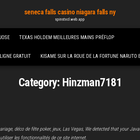
seneca falls casino niagara falls ny
spinstxcl.web.app
JOSE
TEXAS HOLDEM MEILLEURES MAINS PRÉFLOP
LIGNE GRATUIT
KISAME SUR LA ROUE DE LA FORTUNE NARUTO 
Category: Hinzman7181
riage, déco de fête poker, jeux, Las Vegas, We detected that your JavaS
iliser les fonctionnalités de ce site internet.