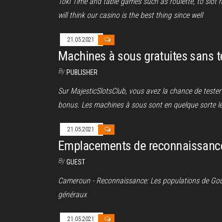
Toki Time and table games such as roulette, to slot 
will think our casino is the best thing since well
21.05.2021
Machines à sous gratuites sans 
By
PUBLISHER
Sur MajesticSlotsClub, vous avez la chance de tester
bonus. Les machines à sous sont en quelque sorte les 
21.05.2021
Emplacements de reconnaissance
By
GUEST
Cameroun - Reconnaissance: Les populations de Goulf
généraux
21.05.2021