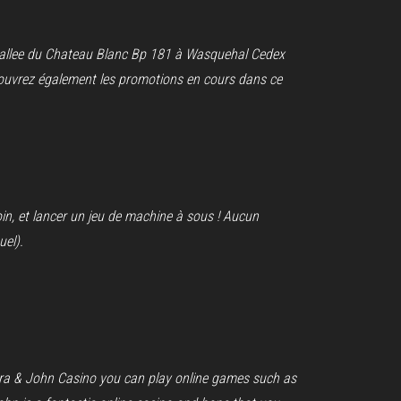
 allee du Chateau Blanc Bp 181 à Wasquehal Cedex
couvrez également les promotions en cours dans ce
esoin, et lancer un jeu de machine à sous ! Aucun
uel).
Vera & John Casino you can play online games such as