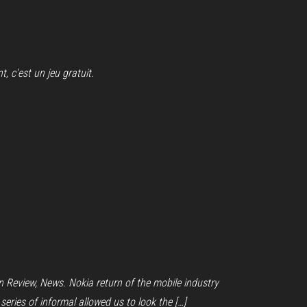
, c'est un jeu gratuit.
n Review, News. Nokia return of the mobile industry
eries of informal allowed us to look the […]