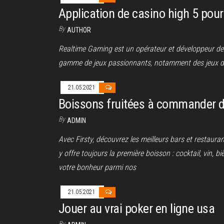
Application de casino high 5 pour
By
AUTHOR
Realtime Gaming est un opérateur et développeur de c
gamme de jeux passionnants, notamment des jeux de 
21.05.2021
Boissons fruitées à commander 
By
ADMIN
Avec Firsty, découvrez les meilleurs bars et restauran
y offre toujours la première boisson : cocktail, vin, 
votre bonheur parmi nos
21.05.2021
Jouer au vrai poker en ligne usa
By